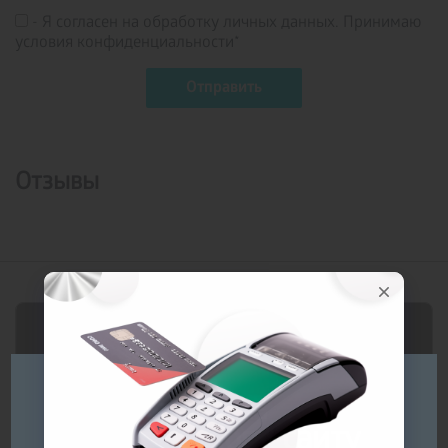
- Я согласен на обработку личных данных. Принимаю
условия конфиденциальности*
Отзывы
Будь ласка
оберіть мову сайту