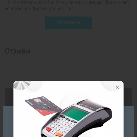
- Я согласен на обработку личных данных. Принимаю
условия конфиденциальности*
Отзывы
Будь ласка
оберіть мову сайту