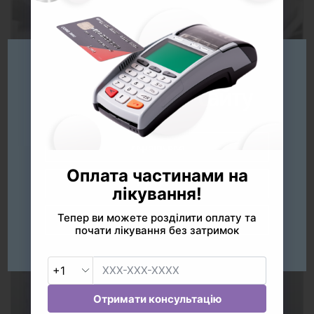
Будь ласка
оберіть мову сайту
Услуги
Українська
Русский
English
Команда