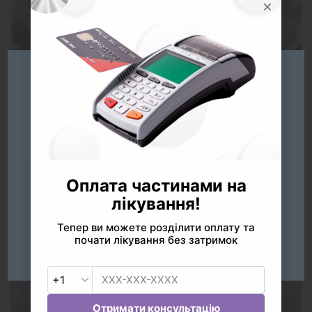
Будь ласка
оберіть мову сайту
Услуги
Українська
Русский
English