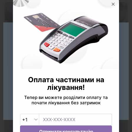
Будь ласка
оберіть мову сайту
Услуги
Українська
Русский
English