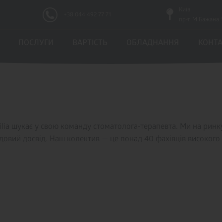
Київ
+38 044 492 77 71
пр-т. М.Бажана 
ПОСЛУГИ
ВАРТICТЬ
ОБЛАДНАННЯ
КОНТ
lia шукає у свою команду стоматолога-терапевта. Ми на ринку
довий досвід. Наш колектив — це понад 40 фахівців високого к