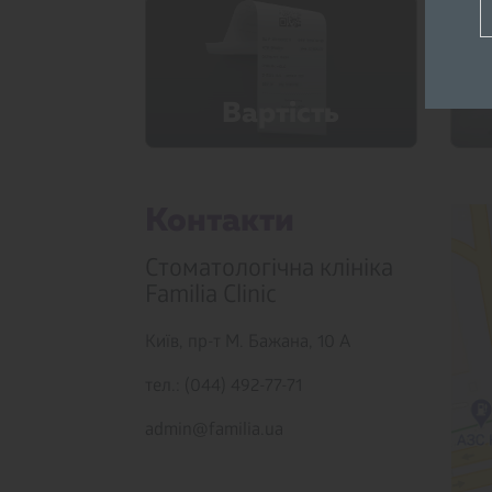
Вартicть
Контакти
Стоматологічна клініка
Familia Clinic
Київ,
пр-т М. Бажана, 10 А
тел.: (044) 492-77-71
admin@familia.ua