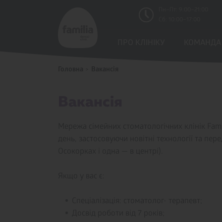
Пн–Пт: 9:00–21:00
Сб: 10:00–17:00
ПРО КЛІНIКУ
КОМАНДА
Головна
Вакансія
Вакансія
Мережа сімейних стоматологічних клінік Fami
день, застосовуючи новітні технології та пере
Осокорках і одна — в центрі).
Якщо у вас є:
Спеціалізація: стоматолог- терапевт;
Досвід роботи від 7 років;