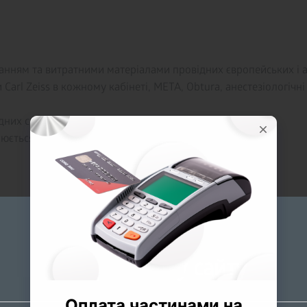
анням та витратними матеріалами провідних європейських і 
Carl Zeiss в кожному кабінеті, META, Obtura, анестезіологічні 
дних ситуацій;
юється за результатами співбесіди);
яжемося з Вами!
Будь ласка
оберіть мову сайту