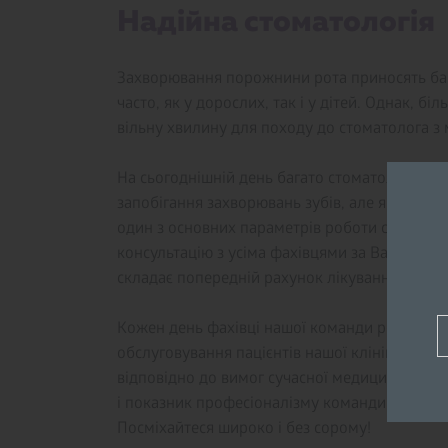
Надійна стоматологія
Захворювання порожнини рота приносять баг
часто, як у дорослих, так і у дітей. Однак, б
вільну хвилину для походу до стоматолога з
На сьогоднішній день багато стоматологічних
запобігання захворювань зубів, але як же ви
один з основних параметрів роботи стоматоло
консультацію з усіма фахівцями за Вашим інд
складає попередній рахунок лікування та інф
Кожен день фахівці нашої команди роблять в
обслуговування пацієнтів нашої клініки. Кліні
відповідно до вимог сучасної медицини. Здор
і показник професіоналізму команди висококв
Посміхайтеся широко і без сорому!