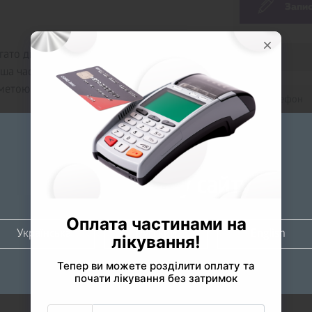
Запис
ато дискомфорту і зустрічаються досить
ільша частина людей не може виділити
 метою профілактики.
 клінік пропонують свої послуги щодо
брати кращу? Якість виконаних робіт – це
га. Наша клініка «Familia» проводить
Будь ласка
ивідуальним випадком, після чого
оберіть мову сайту
ормує Вас про етапи і терміни лікування.
се можливе, для надання якісного
Українська
Русский
English
ка «Familia» росте і розвивається
ов”я Ваших зубів і ясен – це наша турбота
аліфікованих фахівців нашої клініки.