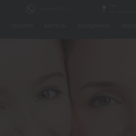
Київ
+38 044 492 77 71
пр-т. М.Бажана 
ПОСЛУГИ
ВАРТICТЬ
ОБЛАДНАННЯ
КОНТ