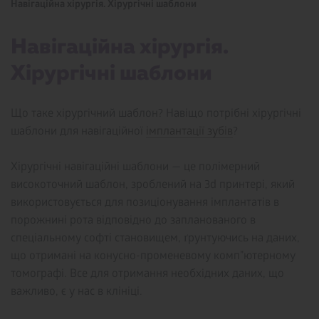
Навігаційна хірургія. Хірургічні шаблони
Навігаційна хірургія.
Хірургічні шаблони
Що таке хірургічний шаблон? Навіщо потрібні хірургічні
шаблони для навігаційної
імплантації зубів
?
Хірургічні навігаційні шаблони — це полімерний
високоточний шаблон, зроблений на 3d принтері, який
використовується для позиціонування імплантатів в
порожнині рота відповідно до запланованого в
спеціальному софті становищем, ґрунтуючись на даних,
що отримані на конусно-променевому комп”ютерному
томографі. Все для отримання необхідних даних, що
важливо, є у нас в клініці.