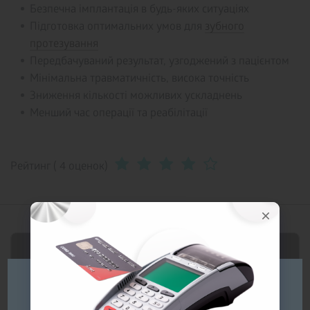
Безпечна імплантація в будь-яких ситуаціях
Підготовка оптимальних умов для
зубного
протезування
Передбачуваний результат, узгоджений з пацієнтом
Мінімальна травматичність, висока точність
Зниження кількості можливих ускладнень
Менший час операції та реабілітації
Рейтинг ( 4 оценок)
Будь ласка