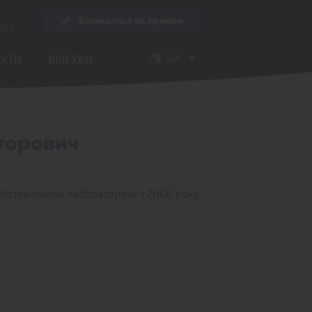
Записатися на прийом
10 А
UA
АКТИ
ВІДГУКИ
орович ­
уботехнічною лабораторією з 2006 року.