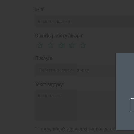
Ім'я*
Оцініть роботу лікаря*
Послуга
Текст відгуку*
* - поле обов'язкове для заповнення