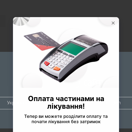
Будь ласка
оберіть мову сайту
Українська
Русский
English