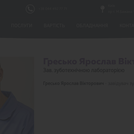
Київ
+38 044 492 77 71
пр-т. М.Бажана 
ПОСЛУГИ
ВАРТICТЬ
ОБЛАДНАННЯ
КОНТ
Гресько Ярослав Вікт
Зав. зуботехнічною лабораторією
Гресько Ярослав Вікторович
- завідувач з